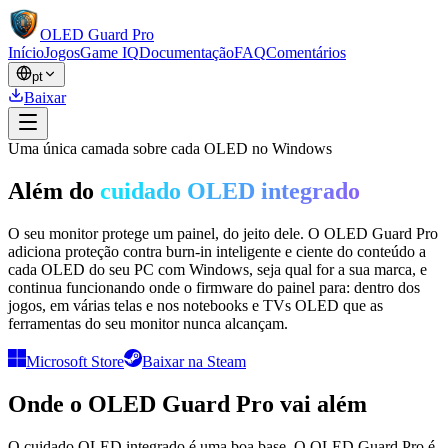
OLED Guard Pro
Início
Jogos
Game IQ
Documentação
FAQ
Comentários
pt
Baixar
Uma única camada sobre cada OLED no Windows
Além do
cuidado OLED integrado
O seu monitor protege um painel, do jeito dele. O OLED Guard Pro
adiciona proteção contra burn-in inteligente e ciente do conteúdo a
cada OLED do seu PC com Windows, seja qual for a sua marca, e
continua funcionando onde o firmware do painel para: dentro dos
jogos, em várias telas e nos notebooks e TVs OLED que as
ferramentas do seu monitor nunca alcançam.
Microsoft Store
Baixar na Steam
Onde o OLED Guard Pro vai além
O cuidado OLED integrado é uma boa base. O OLED Guard Pro é