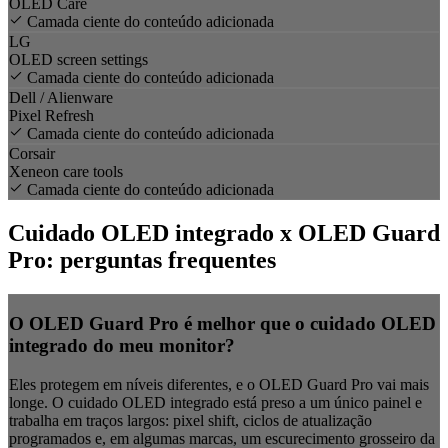
OLED Care
Camada ciente do conteúdo adicionada
LG
OLED screen settings
Camada ciente do conteúdo adicionada
Dell / Alienware
Pixel Refresh
Camada ciente do conteúdo adicionada
Corsair
Xeneon care tools
Camada ciente do conteúdo adicionada
Cuidado OLED integrado x OLED Guard
Pro: perguntas frequentes
O OLED Guard Pro é melhor que o cuidado OLED
integrado do meu monitor?
Eles protegem em níveis diferentes, e o OLED Guard Pro vai mais
longe. O cuidado OLED integrado está preso a um único painel e
trabalha em traços largos: pixel shift, ciclos de atualização
programados e, em algumas marcas, um escurecimento grosseiro da