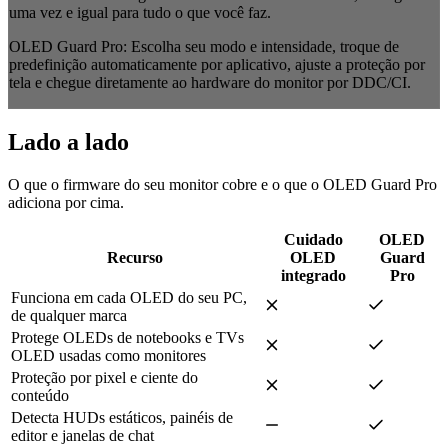
uma vez e igual para tudo o que você faz.
OLED Guard Pro:
Escolha seu modo e intensidade, troque de
predefinição automaticamente por aplicativo, ajuste a proteção por
tela e chegue diretamente ao hardware do monitor por DDC/CI.
Lado a lado
O que o firmware do seu monitor cobre e o que o OLED Guard Pro
adiciona por cima.
Cuidado
OLED
Recurso
OLED
Guard
integrado
Pro
Funciona em cada OLED do seu PC,
de qualquer marca
Protege OLEDs de notebooks e TVs
OLED usadas como monitores
Proteção por pixel e ciente do
conteúdo
Detecta HUDs estáticos, painéis de
editor e janelas de chat