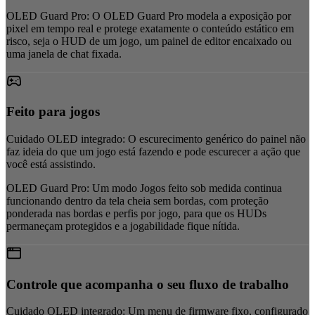
OLED Guard Pro:
O OLED Guard Pro modela a exposição por
pixel em tempo real e protege exatamente o conteúdo estático em
risco, seja o HUD de um jogo, um painel de editor encaixado ou
uma janela de chat fixada.
Feito para jogos
Cuidado OLED integrado:
O escurecimento genérico do painel não
faz ideia do que um jogo está fazendo e pode escurecer a ação que
você está assistindo.
OLED Guard Pro:
Um modo Jogos feito sob medida continua
funcionando dentro da tela cheia sem bordas, com proteção
ponderada nas bordas e perfis por jogo, para que os HUDs
permaneçam protegidos e a jogabilidade fique nítida.
Controle que acompanha o seu fluxo de trabalho
Cuidado OLED integrado:
Um menu de firmware fixo, configurado