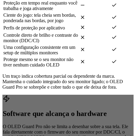
Proteção em tempo real enquanto você
trabalha e joga ativamente
Ciente do jogo: tela cheia sem bordas,
ponderada nas bordas, por jogo
Perfis de proteção por aplicativo
Controle direto de brilho e contraste do
monitor (DDC/CI)
Uma configuração consistente em um
setup de múltiplos monitores
Protege mesmo se o seu monitor não
tiver nenhum cuidado OLED
Um traço indica cobertura parcial ou dependente da marca.
Mantenha o cuidado integrado do seu monitor ligado; o OLED
Guard Pro se sobrepõe e cobre tudo o que ele deixa de fora.
Software que alcança o hardware
O OLED Guard Pro não se limita a desenhar sobre a sua tela. Ele
fala diretamente com o firmware do seu monitor por DDC/CI, o