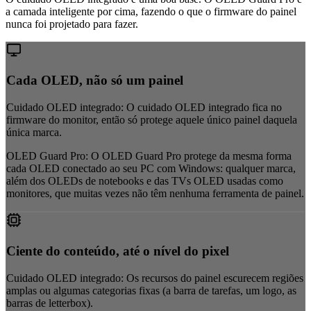
a camada inteligente por cima, fazendo o que o firmware do painel
nunca foi projetado para fazer.
Cada OLED, não só um painel
Cuidado OLED integrado:
O cuidado OLED integrado fica no
firmware do monitor, então só protege aquele único painel daquela
única marca.
OLED Guard Pro:
O OLED Guard Pro protege da mesma forma
cada OLED conectado ao seu PC com Windows: qualquer marca,
além dos OLEDs de notebooks e das TVs OLED usadas como
monitores, que muitas vezes não têm nenhuma ferramenta de painel.
Ciente do conteúdo, até o nível do pixel
Cuidado OLED integrado:
Os recursos do painel escurecem regiões
amplas ou algumas categorias fixas (a barra de tarefas, um logo, as
barras de letterbox).