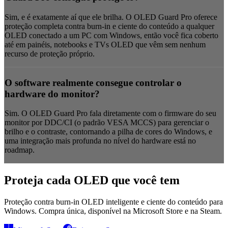
Sim, e é exatamente aí que ele brilha. O OLED Guard Pro oferece
proteção completa contra burn-in e ciente do conteúdo a qualquer
OLED conectado a um PC com Windows, então você fica coberto
até em painéis, notebooks e TVs OLED que vêm sem nenhum
recurso de proteção próprio.
O software realmente consegue controlar o
hardware do monitor?
Sim. O OLED Guard Pro fala diretamente com o firmware do seu
monitor por DDC/CI (o padrão VESA MCCS) para gerenciar o
brilho e o contraste, contornando a pilha de cores do Windows, e
uma integração mais profunda no nível do hardware está no
roadmap.
Proteja cada OLED que você tem
Proteção contra burn-in OLED inteligente e ciente do conteúdo para
Windows. Compra única, disponível na Microsoft Store e na Steam.