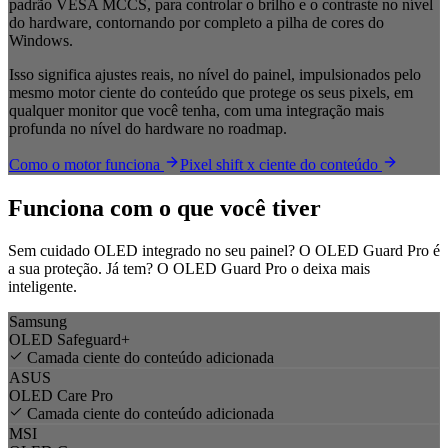
padrão VESA MCCS, para controlar o brilho e o contraste no nível
do hardware, contornando por completo a pilha de cores do
Windows.
Isso significa ajustes reais, no nível do painel, impulsionados pelo
mesmo motor ciente do conteúdo que protege os seus pixels, em
qualquer monitor que você tenha, com uma integração mais
profunda no nível do hardware no roadmap.
Como o motor funciona
Pixel shift x ciente do conteúdo
Funciona com o que você tiver
Sem cuidado OLED integrado no seu painel? O OLED Guard Pro é
a sua proteção. Já tem? O OLED Guard Pro o deixa mais
inteligente.
Samsung
OLED Safeguard+
Camada ciente do conteúdo adicionada
ASUS
OLED Care Pro
Camada ciente do conteúdo adicionada
MSI