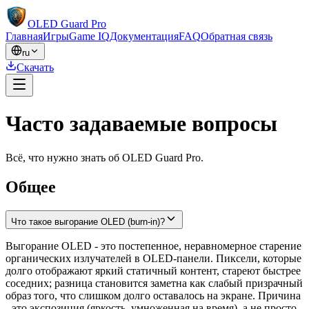
OLED Guard Pro
Главная
Игры
Game IQ
Документация
FAQ
Обратная связь
ru
Скачать
Часто задаваемые вопросы
Всё, что нужно знать об OLED Guard Pro.
Общее
Что такое выгорание OLED (burn-in)?
Выгорание OLED - это постепенное, неравномерное старение
органических излучателей в OLED-панели. Пиксели, которые
долго отображают яркий статичный контент, стареют быстрее
соседних; разница становится заметна как слабый призрачный
образ того, что слишком долго оставалось на экране. Причина
- это экспозиция (яркость, умноженная на время), а не просто