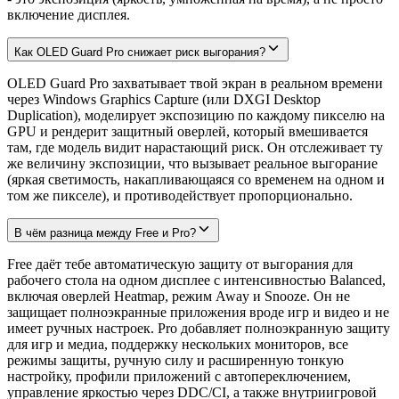
включение дисплея.
Как OLED Guard Pro снижает риск выгорания?
OLED Guard Pro захватывает твой экран в реальном времени
через Windows Graphics Capture (или DXGI Desktop
Duplication), моделирует экспозицию по каждому пикселю на
GPU и рендерит защитный оверлей, который вмешивается
там, где модель видит нарастающий риск. Он отслеживает ту
же величину экспозиции, что вызывает реальное выгорание
(яркая светимость, накапливающаяся со временем на одном и
том же пикселе), и противодействует пропорционально.
В чём разница между Free и Pro?
Free даёт тебе автоматическую защиту от выгорания для
рабочего стола на одном дисплее с интенсивностью Balanced,
включая оверлей Heatmap, режим Away и Snooze. Он не
защищает полноэкранные приложения вроде игр и видео и не
имеет ручных настроек. Pro добавляет полноэкранную защиту
для игр и медиа, поддержку нескольких мониторов, все
режимы защиты, ручную силу и расширенную тонкую
настройку, профили приложений с автопереключением,
управление яркостью через DDC/CI, а также внутриигровой