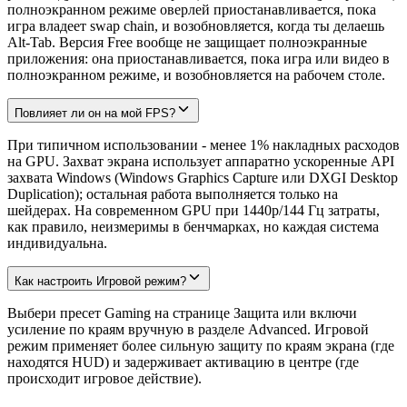
полноэкранном режиме оверлей приостанавливается, пока
игра владеет swap chain, и возобновляется, когда ты делаешь
Alt-Tab. Версия Free вообще не защищает полноэкранные
приложения: она приостанавливается, пока игра или видео в
полноэкранном режиме, и возобновляется на рабочем столе.
Повлияет ли он на мой FPS?
При типичном использовании - менее 1% накладных расходов
на GPU. Захват экрана использует аппаратно ускоренные API
захвата Windows (Windows Graphics Capture или DXGI Desktop
Duplication); остальная работа выполняется только на
шейдерах. На современном GPU при 1440p/144 Гц затраты,
как правило, неизмеримы в бенчмарках, но каждая система
индивидуальна.
Как настроить Игровой режим?
Выбери пресет Gaming на странице Защита или включи
усиление по краям вручную в разделе Advanced. Игровой
режим применяет более сильную защиту по краям экрана (где
находятся HUD) и задерживает активацию в центре (где
происходит игровое действие).