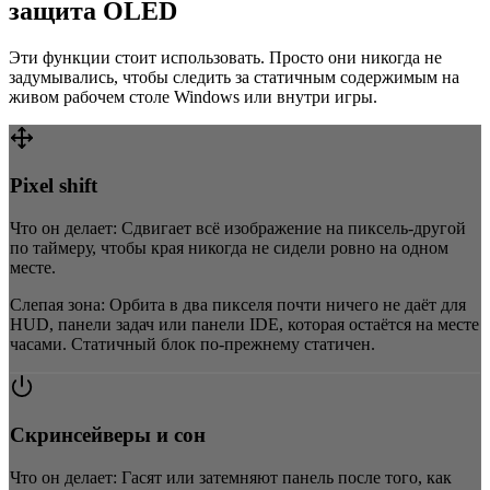
защита OLED
Эти функции стоит использовать. Просто они никогда не
задумывались, чтобы следить за статичным содержимым на
живом рабочем столе Windows или внутри игры.
Pixel shift
Что он делает:
Сдвигает всё изображение на пиксель-другой
по таймеру, чтобы края никогда не сидели ровно на одном
месте.
Слепая зона:
Орбита в два пикселя почти ничего не даёт для
HUD, панели задач или панели IDE, которая остаётся на месте
часами. Статичный блок по-прежнему статичен.
Скринсейверы и сон
Что он делает:
Гасят или затемняют панель после того, как