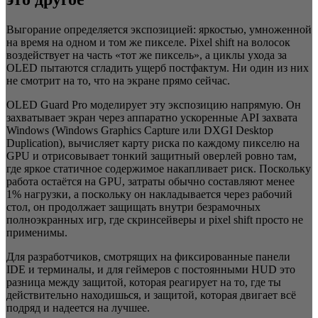
Выгорание определяется экспозицией: яркостью, умноженной
на время на одном и том же пикселе. Pixel shift на волосок
воздействует на часть «тот же пиксель», а циклы ухода за
OLED пытаются сгладить ущерб постфактум. Ни один из них
не смотрит на то, что на экране прямо сейчас.
OLED Guard Pro моделирует эту экспозицию напрямую. Он
захватывает экран через аппаратно ускоренные API захвата
Windows (Windows Graphics Capture или DXGI Desktop
Duplication), вычисляет карту риска по каждому пикселю на
GPU и отрисовывает тонкий защитный оверлей ровно там,
где яркое статичное содержимое накапливает риск. Поскольку
работа остаётся на GPU, затраты обычно составляют менее
1% нагрузки, а поскольку он накладывается через рабочий
стол, он продолжает защищать внутри безрамочных
полноэкранных игр, где скринсейверы и pixel shift просто не
применимы.
Для разработчиков, смотрящих на фиксированные панели
IDE и терминалы, и для геймеров с постоянными HUD это
разница между защитой, которая реагирует на то, где ты
действительно находишься, и защитой, которая двигает всё
подряд и надеется на лучшее.