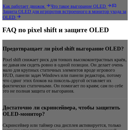
Как работает движок
Что такое выгорание OLED
Защита OLED для игр
против встроенного в монитор ухода за
OLED
FAQ по pixel shift и защите OLED
Предотвращает ли pixel shift выгорание OLED?
Pixel shift снижает риск для тонких высококонтрастных краёв,
не давая им сидеть ровно в одной позиции. Он делает очень
мало для крупных статичных элементов вроде игрового
HUD, панели задач Windows или панели редактора, потому
что сдвиг этих блоков на пиксель-другой оставляет их
фактически статичными. Он помогает по краям; сам по себе
это не полная защита от выгорания.
Достаточно ли скринсейвера, чтобы защитить
OLED-монитор?
Скринсейвер или таймер сна дисплея активируется, только