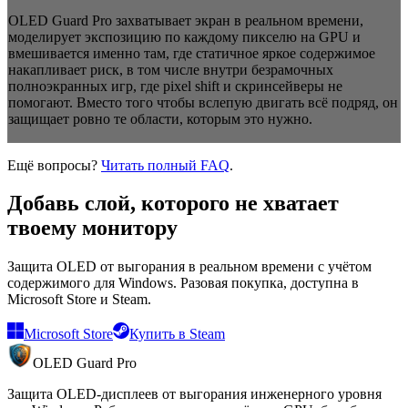
OLED Guard Pro захватывает экран в реальном времени,
моделирует экспозицию по каждому пикселю на GPU и
вмешивается именно там, где статичное яркое содержимое
накапливает риск, в том числе внутри безрамочных
полноэкранных игр, где pixel shift и скринсейверы не
помогают. Вместо того чтобы вслепую двигать всё подряд, он
защищает ровно те области, которым это нужно.
Ещё вопросы?
Читать полный FAQ
.
Добавь слой, которого не хватает
твоему монитору
Защита OLED от выгорания в реальном времени с учётом
содержимого для Windows. Разовая покупка, доступна в
Microsoft Store и Steam.
Microsoft Store
Купить в Steam
OLED Guard Pro
Защита OLED-дисплеев от выгорания инженерного уровня