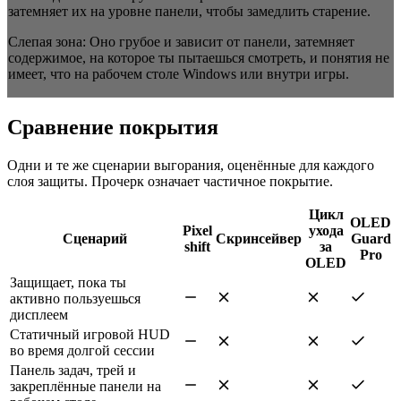
затемняет их на уровне панели, чтобы замедлить старение.
Слепая зона:
Оно грубое и зависит от панели, затемняет
содержимое, на которое ты пытаешься смотреть, и понятия не
имеет, что на рабочем столе Windows или внутри игры.
Сравнение покрытия
Одни и те же сценарии выгорания, оценённые для каждого
слоя защиты. Прочерк означает частичное покрытие.
Цикл
OLED
Pixel
ухода
Сценарий
Скринсейвер
Guard
shift
за
Pro
OLED
Защищает, пока ты
активно пользуешься
дисплеем
Статичный игровой HUD
во время долгой сессии
Панель задач, трей и
закреплённые панели на