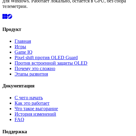
для Windows. Работает локально, остаётся в GPU, без сбора
телеметрии.
Продукт
Главная
Игры
Game IQ
Pixel shift против OLED Guard
Против встроенной защиты OLED
Почему это сложно
Этапы развития
Документация
С чего начать
Как это работает
Что такое выгорание
История изменений
FAQ
Поддержка