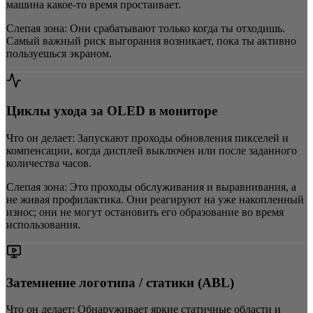
машина какое-то время простаивает.
Слепая зона:
Они срабатывают только когда ты отходишь.
Самый важный риск выгорания возникает, пока ты активно
пользуешься экраном.
Циклы ухода за OLED в мониторе
Что он делает:
Запускают проходы обновления пикселей и
компенсации, когда дисплей выключен или после заданного
количества часов.
Слепая зона:
Это проходы обслуживания и выравнивания, а
не живая профилактика. Они реагируют на уже накопленный
износ; они не могут остановить его образование во время
использования.
Затемнение логотипа / статики (ABL)
Что он делает:
Обнаруживает яркие статичные области и