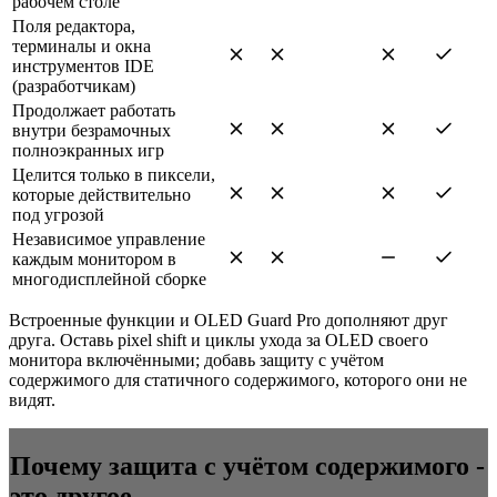
рабочем столе
Поля редактора,
терминалы и окна
инструментов IDE
(разработчикам)
Продолжает работать
внутри безрамочных
полноэкранных игр
Целится только в пиксели,
которые действительно
под угрозой
Независимое управление
каждым монитором в
многодисплейной сборке
Встроенные функции и OLED Guard Pro дополняют друг
друга. Оставь pixel shift и циклы ухода за OLED своего
монитора включёнными; добавь защиту с учётом
содержимого для статичного содержимого, которого они не
видят.
Почему защита с учётом содержимого -
это другое