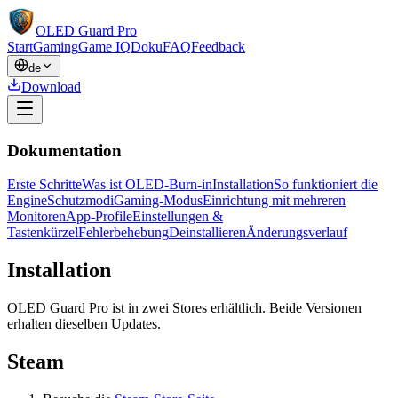
OLED Guard Pro
Start
Gaming
Game IQ
Doku
FAQ
Feedback
de
Download
Dokumentation
Erste Schritte
Was ist OLED-Burn-in
Installation
So funktioniert die
Engine
Schutzmodi
Gaming-Modus
Einrichtung mit mehreren
Monitoren
App-Profile
Einstellungen &
Tastenkürzel
Fehlerbehebung
Deinstallieren
Änderungsverlauf
Installation
OLED Guard Pro ist in zwei Stores erhältlich. Beide Versionen
erhalten dieselben Updates.
Steam