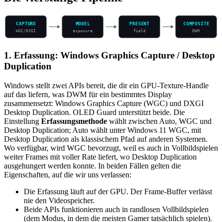
CAPTURE
MODEL
PRESENT
COMPOSITE
WGC/DXGI
exposure
field
DWM
1. Erfassung: Windows Graphics Capture / Desktop
Duplication
Windows stellt zwei APIs bereit, die dir ein GPU-Texture-Handle
auf das liefern, was DWM für ein bestimmtes Display
zusammensetzt: Windows Graphics Capture (WGC) und DXGI
Desktop Duplication. OLED Guard unterstützt beide. Die
Einstellung
Erfassungsmethode
wählt zwischen Auto, WGC und
Desktop Duplication; Auto wählt unter Windows 11 WGC, mit
Desktop Duplication als klassischem Pfad auf anderen Systemen.
Wo verfügbar, wird WGC bevorzugt, weil es auch in Vollbildspielen
weiter Frames mit voller Rate liefert, wo Desktop Duplication
ausgehungert werden konnte. In beiden Fällen gelten die
Eigenschaften, auf die wir uns verlassen:
Die Erfassung läuft auf der GPU. Der Frame-Buffer verlässt
nie den Videospeicher.
Beide APIs funktionieren auch in randlosen Vollbildspielen
(dem Modus, in dem die meisten Gamer tatsächlich spielen).