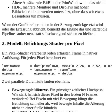
Ältere Ansätze wie BitBlt oder PrintWindow tun das nicht.
HDR, mehrere Monitore und Displays mit hoher
Bildwiederholrate werden unterstützt, ohne dass wir etwas
Besonderes tun müssen.
Wenn der Grafiktreiber mitten in der Sitzung zurückgesetzt wird
oder die Erfassung abbricht, bemerkt die Engine das und startet die
Pipeline sauber neu, statt stillschweigend stehen zu bleiben.
2. Modell: Belichtungs-Shader pro Pixel
Ein Pixel-Shader verarbeitet jeden erfassten Frame in nativer
Auflösung. Für jeden Pixel berechnet er:
luminance     = dot(pixelRGB, vec3(0.2126, 0.7152, 0.07
delta         = luminance * frameTime;

Zwei parallele Durchläufe laufen ebenfalls:
Bewegungshüllkurve.
Ein günstiger zeitlicher Hochpass:
Wie stark hat sich dieser Pixel in den letzten N Frames
verändert? Bei Pixeln mit viel Bewegung klingt die
Belichtung schneller ab, weil bewegte Inhalte die Alterung
nicht an einer Stelle bündeln.