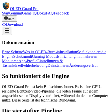
OLED Guard Pro
Start
Gaming
Game IQ
Doku
FAQ
Feedback
de
Download
Dokumentation
Erste Schritte
Was ist OLED-Burn-in
Installation
So funktioniert die
Engine
Schutzmodi
Gaming-Modus
Einrichtung mit mehreren
Monitoren
App-Profile
Einstellungen &
Tastenkürzel
Fehlerbehebung
Deinstallieren
Änderungsverlauf
So funktioniert die Engine
OLED Guard Pro ist kein Bildschirmschoner. Es ist eine GPU-
residente Echtzeit-Video-Pipeline, die jeden Frame auf jedem
angeschlossenen Display verarbeitet, während du deinen Computer
nutzt. Diese Seite ist der technische Rundgang.
Die vierstufige Pipeline