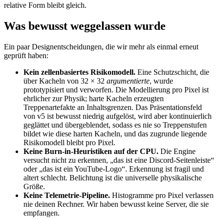
relative Form bleibt gleich.
Was bewusst weggelassen wurde
Ein paar Designentscheidungen, die wir mehr als einmal erneut
geprüft haben:
Kein zellenbasiertes Risikomodell.
Eine Schutzschicht, die
über Kacheln von 32 × 32
argumentierte
, wurde
prototypisiert und verworfen. Die Modellierung pro Pixel ist
ehrlicher zur Physik; harte Kacheln erzeugten
Treppenartefakte an Inhaltsgrenzen. Das Präsentationsfeld
von v5 ist bewusst niedrig aufgelöst, wird aber kontinuierlich
geglättet und übergeblendet, sodass es nie so Treppenstufen
bildet wie diese harten Kacheln, und das zugrunde liegende
Risikomodell bleibt pro Pixel.
Keine Burn-in-Heuristiken auf der CPU.
Die Engine
versucht nicht zu erkennen, „das ist eine Discord-Seitenleiste“
oder „das ist ein YouTube-Logo“. Erkennung ist fragil und
altert schlecht. Belichtung ist die universelle physikalische
Größe.
Keine Telemetrie-Pipeline.
Histogramme pro Pixel verlassen
nie deinen Rechner. Wir haben bewusst keine Server, die sie
empfangen.