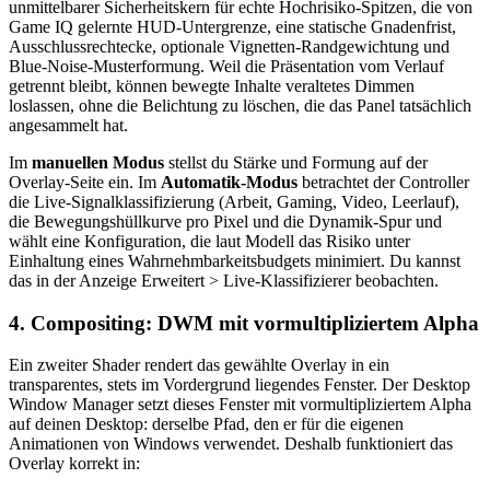
unmittelbarer Sicherheitskern für echte Hochrisiko-Spitzen, die von
Game IQ gelernte HUD-Untergrenze, eine statische Gnadenfrist,
Ausschlussrechtecke, optionale Vignetten-Randgewichtung und
Blue-Noise-Musterformung. Weil die Präsentation vom Verlauf
getrennt bleibt, können bewegte Inhalte veraltetes Dimmen
loslassen, ohne die Belichtung zu löschen, die das Panel tatsächlich
angesammelt hat.
Im
manuellen Modus
stellst du Stärke und Formung auf der
Overlay-Seite ein. Im
Automatik-Modus
betrachtet der Controller
die Live-Signalklassifizierung (Arbeit, Gaming, Video, Leerlauf),
die Bewegungshüllkurve pro Pixel und die Dynamik-Spur und
wählt eine Konfiguration, die laut Modell das Risiko unter
Einhaltung eines Wahrnehmbarkeitsbudgets minimiert. Du kannst
das in der Anzeige Erweitert > Live-Klassifizierer beobachten.
4. Compositing: DWM mit vormultipliziertem Alpha
Ein zweiter Shader rendert das gewählte Overlay in ein
transparentes, stets im Vordergrund liegendes Fenster. Der Desktop
Window Manager setzt dieses Fenster mit vormultipliziertem Alpha
auf deinen Desktop: derselbe Pfad, den er für die eigenen
Animationen von Windows verwendet. Deshalb funktioniert das
Overlay korrekt in: