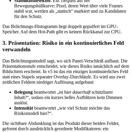
Stabilitätsdetektor.
Ein Tiefpass auf der
Bewegungshüllkurve: Pixel, deren Wert über viele Frames
stabil war, werden als „statisch“ markiert und zu Kandidaten
für den Schutz.
Das Belichtungs-Histogramm liegt doppelt gepuffert im GPU-
Speicher. Auf dem Hot-Path gibt es keinen Rückkanal zur CPU.
3. Präsentation: Risiko in ein kontinuierliches Feld
verwandeln
Das Belichtungsmodell sagt, wo sich Panel-Verschleiß aufbaut. Die
Präsentationsstufe entscheidet, wie dieses Risiko tatsächlich auf dem
Bildschirm erscheint. In v5 ist das ein einziges kontinuierliches Feld
statt eines Stapels separater Overlay-Durchläufe. Es wird aus zwei
zeitlichen Feldern niedriger Auflösung aufgebaut:
Belegung
beantwortet „ist hier
dauerhaft
schützbarer
Inhalt?“, sodass ein kurzes helles Aufblitzen kein Dimmen
auslöst.
Intensität
beantwortet „wie viel Schutz möchte das
Risikomodell hier?“.
Die sichtbare Abdunklung ist das Produkt dieser beiden Felder,
geformt durch ausdrücklich geordnete Modifikatoren: ein