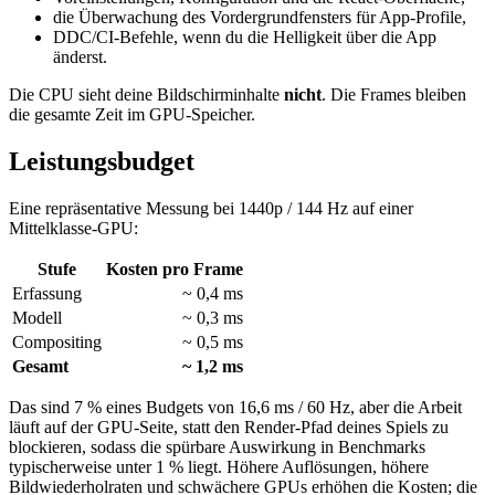
die Überwachung des Vordergrundfensters für App-Profile,
DDC/CI-Befehle, wenn du die Helligkeit über die App
änderst.
Die CPU sieht deine Bildschirminhalte
nicht
. Die Frames bleiben
die gesamte Zeit im GPU-Speicher.
Leistungsbudget
Eine repräsentative Messung bei 1440p / 144 Hz auf einer
Mittelklasse-GPU:
Stufe
Kosten pro Frame
Erfassung
~ 0,4 ms
Modell
~ 0,3 ms
Compositing
~ 0,5 ms
Gesamt
~ 1,2 ms
Das sind 7 % eines Budgets von 16,6 ms / 60 Hz, aber die Arbeit
läuft auf der GPU-Seite, statt den Render-Pfad deines Spiels zu
blockieren, sodass die spürbare Auswirkung in Benchmarks
typischerweise unter 1 % liegt. Höhere Auflösungen, höhere
Bildwiederholraten und schwächere GPUs erhöhen die Kosten; die