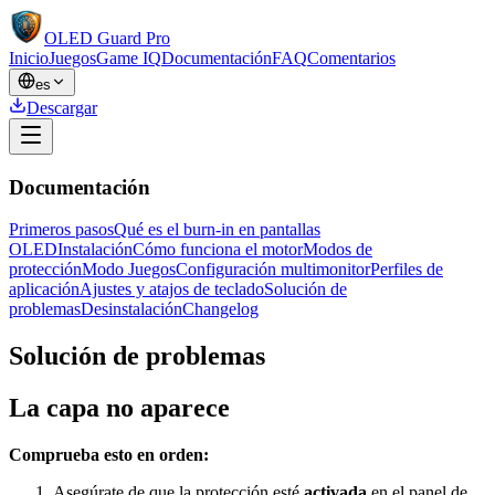
OLED Guard Pro
Inicio
Juegos
Game IQ
Documentación
FAQ
Comentarios
es
Descargar
Documentación
Primeros pasos
Qué es el burn-in en pantallas
OLED
Instalación
Cómo funciona el motor
Modos de
protección
Modo Juegos
Configuración multimonitor
Perfiles de
aplicación
Ajustes y atajos de teclado
Solución de
problemas
Desinstalación
Changelog
Solución de problemas
La capa no aparece
Comprueba esto en orden:
Asegúrate de que la protección esté
activada
en el panel de