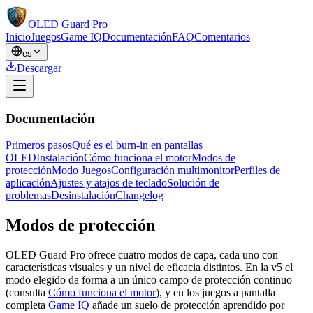
OLED Guard Pro
Inicio
Juegos
Game IQ
Documentación
FAQ
Comentarios
es
Descargar
Documentación
Primeros pasos
Qué es el burn-in en pantallas
OLED
Instalación
Cómo funciona el motor
Modos de
protección
Modo Juegos
Configuración multimonitor
Perfiles de
aplicación
Ajustes y atajos de teclado
Solución de
problemas
Desinstalación
Changelog
Modos de protección
OLED Guard Pro ofrece cuatro modos de capa, cada uno con
características visuales y un nivel de eficacia distintos. En la v5 el
modo elegido da forma a un único campo de protección continuo
(consulta
Cómo funciona el motor
), y en los juegos a pantalla
completa
Game IQ
añade un suelo de protección aprendido por