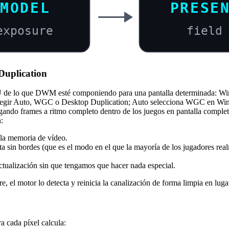
MODEL
PRESE
exposure
field
Duplication
GPU de lo que DWM esté componiendo para una pantalla determinada:
egir Auto, WGC o Desktop Duplication; Auto selecciona WGC en Window
gando frames a ritmo completo dentro de los juegos en pantalla comple
:
 la memoria de vídeo.
a sin bordes (que es el modo en el que la mayoría de los jugadores r
ctualización sin que tengamos que hacer nada especial.
re, el motor lo detecta y reinicia la canalización de forma limpia en lug
a cada píxel calcula: