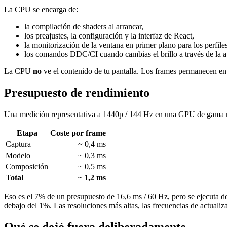
La CPU se encarga de:
la compilación de shaders al arrancar,
los preajustes, la configuración y la interfaz de React,
la monitorización de la ventana en primer plano para los perfile
los comandos DDC/CI cuando cambias el brillo a través de la a
La CPU
no
ve el contenido de tu pantalla. Los frames permanecen e
Presupuesto de rendimiento
Una medición representativa a 1440p / 144 Hz en una GPU de gama 
Etapa
Coste por frame
Captura
~ 0,4 ms
Modelo
~ 0,3 ms
Composición
~ 0,5 ms
Total
~ 1,2 ms
Eso es el 7% de un presupuesto de 16,6 ms / 60 Hz, pero se ejecuta de
debajo del 1%. Las resoluciones más altas, las frecuencias de actualiz
Qué se dejó fuera deliberadamente