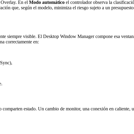
a Overlay. En el
Modo automático
el controlador observa la clasificació
ación que, según el modelo, minimiza el riesgo sujeto a un presupuesto
ente siempre visible. El Desktop Window Manager compone esa ventana 
ona correctamente en:
eSync),
e.
No comparten estado. Un cambio de monitor, una conexión en caliente, u