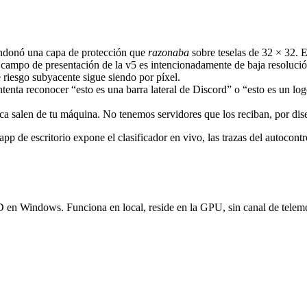
andonó una capa de protección que
razonaba
sobre teselas de 32 × 32. E
El campo de presentación de la v5 es intencionadamente de baja resoluci
 riesgo subyacente sigue siendo por píxel.
tenta reconocer “esto es una barra lateral de Discord” o “esto es un lo
a salen de tu máquina. No tenemos servidores que los reciban, por dis
app de escritorio expone el clasificador en vivo, las trazas del autocont
D en Windows. Funciona en local, reside en la GPU, sin canal de teleme