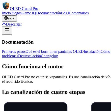
OLED Guard Pro
Inicio
Juegos
Game IQ
Documentación
FAQ
Comentarios
es
Descargar
Documentación
Primeros pasos
Qué es el burn-in en pantallas OLED
Instalación
Cómo f
problemas
Desinstalación
Changelog
Cómo funciona el motor
OLED Guard Pro no es un salvapantallas. Es una canalización de vídeo
el recorrido técnico.
La canalización de cuatro etapas