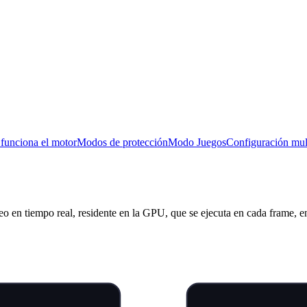
unciona el motor
Modos de protección
Modo Juegos
Configuración mul
 en tiempo real, residente en la GPU, que se ejecuta en cada frame, en