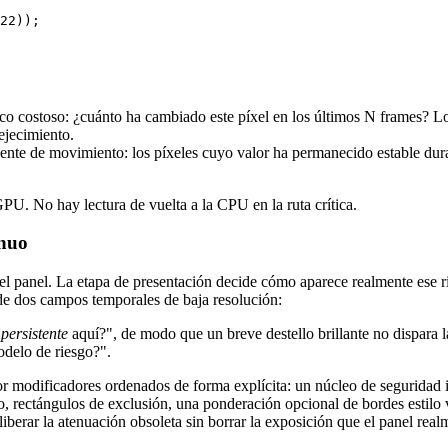
22));

oco costoso: ¿cuánto ha cambiado este píxel en los últimos N frames?
ejecimiento.
vente de movimiento: los píxeles cuyo valor ha permanecido estable du
PU. No hay lectura de vuelta a la CPU en la ruta crítica.
inuo
l panel. La etapa de presentación decide cómo aparece realmente ese ri
 de dos campos temporales de baja resolución:
persistente
aquí?", de modo que un breve destello brillante no dispara l
odelo de riesgo?".
r modificadores ordenados de forma explícita: un núcleo de seguridad 
o, rectángulos de exclusión, una ponderación opcional de bordes estilo 
iberar la atenuación obsoleta sin borrar la exposición que el panel rea