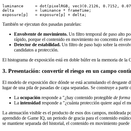
luminance     = dot(pixelRGB, vec3(0.2126, 0.7152, 0.07
delta         = luminance * frameTime;

También se ejecutan dos pasadas paralelas:
Envolvente de movimiento.
Un filtro temporal de paso alto p
rápido, porque el contenido en movimiento no concentra el env
Detector de estabilidad.
Un filtro de paso bajo sobre la envol
candidatos a protección.
El histograma de exposición está en doble búfer en la memoria de la G
3. Presentación: convertir el riesgo en un campo cont
El modelo de exposición dice dónde se está acumulando el desgaste de
lugar de una pila de pasadas de capa separadas. Se construye a partir
La
ocupación
responde a "¿hay contenido protegible
de forma 
La
intensidad
responde a "¿cuánta protección quiere aquí el m
La atenuación visible es el producto de esos dos campos, moldeada po
aprendido de Game IQ, un periodo de gracia para el contenido estátic
se mantiene separada del historial, el contenido en movimiento puede l