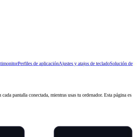
timonitor
Perfiles de aplicación
Ajustes y atajos de teclado
Solución de
 cada pantalla conectada, mientras usas tu ordenador. Esta página es