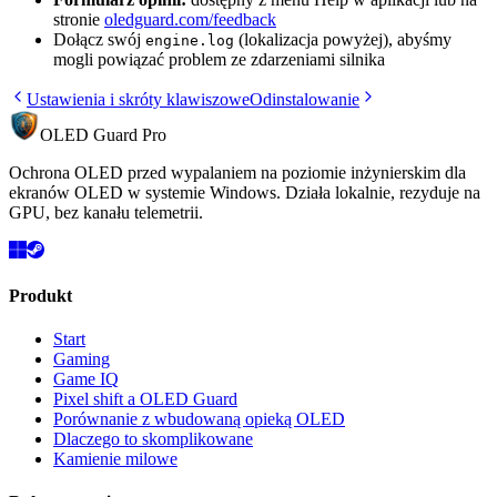
stronie
oledguard.com/feedback
Dołącz swój
(lokalizacja powyżej), abyśmy
engine.log
mogli powiązać problem ze zdarzeniami silnika
Ustawienia i skróty klawiszowe
Odinstalowanie
OLED Guard Pro
Ochrona OLED przed wypalaniem na poziomie inżynierskim dla
ekranów OLED w systemie Windows. Działa lokalnie, rezyduje na
GPU, bez kanału telemetrii.
Produkt
Start
Gaming
Game IQ
Pixel shift a OLED Guard
Porównanie z wbudowaną opieką OLED
Dlaczego to skomplikowane
Kamienie milowe