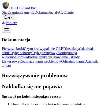
OLED Guard Pro
Start
Gaming
Game IQ
Dokumentacja
FAQ
Opinie
pl
Pobierz
Dokumentacja
Pierwsze kroki
Czym jest wypalanie OLED
Instalacja
Jak działa
silnik
Tryby ochrony
Tryb gamingowy
Konfiguracja
wielomonitorowa
Profile aplikacji
Ustawienia i skróty
klawiszowe
Rozwiązywanie problemów
Odinstalowanie
Dziennik
zmian
Rozwiązywanie problemów
Nakładka się nie pojawia
Sprawdź po kolei następujące rzeczy:
Upewnij się, że ochrona jest
włączona
w pulpicie