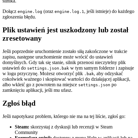
silnika.
Dołącz
(oraz
, jeśli istnieje) do każdego
engine.log
engine.log.1
zgłoszenia błędu.
Plik ustawień jest uszkodzony lub został
zresetowany
Jeśli poprzednie uruchomienie zostało siłą zakończone w trakcie
zapisu, następne uruchomienie może wrócić do ustawień
domyślnych. Gdy tak się stanie, silnik przenosi nieczytelny plik
ustawień do
w tym samym folderze i zapisuje
settings.json.bak
w logu przyczynę. Możesz otworzyć plik
, aby odzyskać
.bak
cokolwiek ważnego i skopiować wartości do działającej aplikacji,
albo wkleić go z powrotem na miejsce
po
settings.json
zamknięciu aplikacji, jeśli mu ufasz.
Zgłoś błąd
Jeśli napotykasz problem, którego nie ma na tej liście, zgłoś go:
Steam:
skorzystaj z dyskusji lub recenzji w Steam
Community
Formularz opinii:
dostępny z menu Help w aplikacji lub na