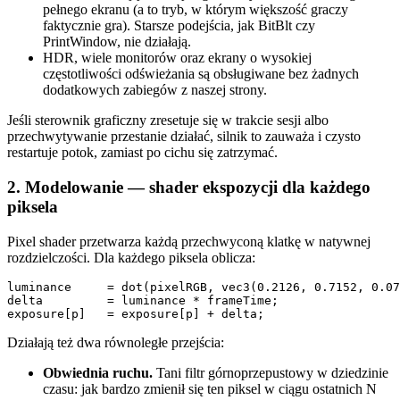
pełnego ekranu (a to tryb, w którym większość graczy
faktycznie gra). Starsze podejścia, jak BitBlt czy
PrintWindow, nie działają.
HDR, wiele monitorów oraz ekrany o wysokiej
częstotliwości odświeżania są obsługiwane bez żadnych
dodatkowych zabiegów z naszej strony.
Jeśli sterownik graficzny zresetuje się w trakcie sesji albo
przechwytywanie przestanie działać, silnik to zauważa i czysto
restartuje potok, zamiast po cichu się zatrzymać.
2. Modelowanie — shader ekspozycji dla każdego
piksela
Pixel shader przetwarza każdą przechwyconą klatkę w natywnej
rozdzielczości. Dla każdego piksela oblicza:
luminance     = dot(pixelRGB, vec3(0.2126, 0.7152, 0.07
delta         = luminance * frameTime;

Działają też dwa równoległe przejścia:
Obwiednia ruchu.
Tani filtr górnoprzepustowy w dziedzinie
czasu: jak bardzo zmienił się ten piksel w ciągu ostatnich N