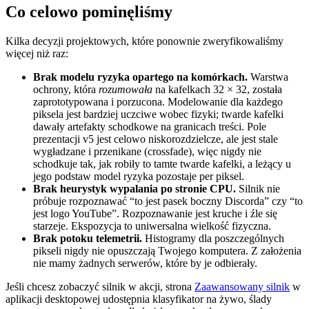
Co celowo pominęliśmy
Kilka decyzji projektowych, które ponownie zweryfikowaliśmy
więcej niż raz:
Brak modelu ryzyka opartego na komórkach.
Warstwa
ochrony, która
rozumowała
na kafelkach 32 × 32, została
zaprototypowana i porzucona. Modelowanie dla każdego
piksela jest bardziej uczciwe wobec fizyki; twarde kafelki
dawały artefakty schodkowe na granicach treści. Pole
prezentacji v5 jest celowo niskorozdzielcze, ale jest stale
wygładzane i przenikane (crossfade), więc nigdy nie
schodkuje tak, jak robiły to tamte twarde kafelki, a leżący u
jego podstaw model ryzyka pozostaje per piksel.
Brak heurystyk wypalania po stronie CPU.
Silnik nie
próbuje rozpoznawać “to jest pasek boczny Discorda” czy “to
jest logo YouTube”. Rozpoznawanie jest kruche i źle się
starzeje. Ekspozycja to uniwersalna wielkość fizyczna.
Brak potoku telemetrii.
Histogramy dla poszczególnych
pikseli nigdy nie opuszczają Twojego komputera. Z założenia
nie mamy żadnych serwerów, które by je odbierały.
Jeśli chcesz zobaczyć silnik w akcji, strona
Zaawansowany silnik
w
aplikacji desktopowej udostępnia klasyfikator na żywo, ślady