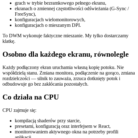
grach w trybie bezramkowego pełnego ekranu,
ekranach o zmiennej częstotliwości odświeżania (G-Sync /
FreeSync),
konfiguracjach wielomonitorowych,
konfiguracjach o mieszanym DPI.
To DWM wykonuje faktyczne mieszanie. My tylko dostarczamy
klatkę.
Osobno dla każdego ekranu, równolegle
Każdy podłączony ekran uruchamia własną kopię potoku. Nie
współdzielą stanu. Zmiana monitora, podłączenie na gorąco, zmiana
rozdzielczości — silnik to zauważa, zrzuca dotknięty potok i
odbudowuje go bez zakłócania pozostałych.
Co działa na CPU
CPU zajmuje się:
kompilacją shaderów przy starcie,
presetami, konfiguracją oraz interfejsem w React,
monitorowaniem aktywnego okna na potrzeby profili
aplikacji,