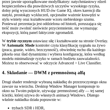
przez jawnie uporządkowane modyfikatory: natychmiastowy rdzeń
bezpieczeństwa dla prawdziwych szczytów wysokiego ryzyka,
dolny próg wyuczonych HUD-ów Game IQ, okres karencji dla
statyki, prostokąty wykluczeń, opcjonalne ważenie krawędzi w
stylu winiety oraz kształtowanie wzoru niebieskiego szumu.
Ponieważ prezentacja jest oddzielona od historii, poruszająca się
treść może zwolnić nieświeże przyciemnienie, nie wymazując
ekspozycji, którą panel faktycznie zgromadził.
W
trybie ręcznym
ustawiasz siłę i kształtowanie na stronie Overlay.
W
Automatic Mode
kontroler czyta klasyfikację sygnału na żywo
(praca, granie, wideo, bezczynność), obwiednię ruchu dla każdego
piksela oraz ślad dynamizmu i wybiera konfigurację, która według
modelu minimalizuje ryzyko w ramach budżetu zauważalności.
Możesz to obserwować w odczycie Advanced > Live Classifier.
4. Składanie — DWM z premnożoną alfą
Drugi shader renderuje wybraną nakładkę do przezroczystego okna
zawsze na wierzchu. Desktop Window Manager komponuje to
okno na Twoim pulpicie, używając premnożonej alfy — tej samej
ścieżki, której używa do własnych animacji Windows. Dlatego
właśnie nakładka działa poprawnie w:
trybach SDR i HDR,