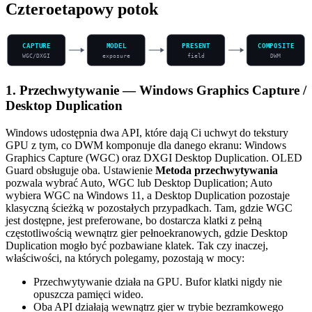
Czteroetapowy potok
CAPTURE
MODEL
PRESENT
COMPOSITE
WGC/DXGI
exposure
field
DWM
1. Przechwytywanie — Windows Graphics Capture /
Desktop Duplication
Windows udostępnia dwa API, które dają Ci uchwyt do tekstury
GPU z tym, co DWM komponuje dla danego ekranu: Windows
Graphics Capture (WGC) oraz DXGI Desktop Duplication. OLED
Guard obsługuje oba. Ustawienie
Metoda przechwytywania
pozwala wybrać Auto, WGC lub Desktop Duplication; Auto
wybiera WGC na Windows 11, a Desktop Duplication pozostaje
klasyczną ścieżką w pozostałych przypadkach. Tam, gdzie WGC
jest dostępne, jest preferowane, bo dostarcza klatki z pełną
częstotliwością wewnątrz gier pełnoekranowych, gdzie Desktop
Duplication mogło być pozbawiane klatek. Tak czy inaczej,
właściwości, na których polegamy, pozostają w mocy:
Przechwytywanie działa na GPU. Bufor klatki nigdy nie
opuszcza pamięci wideo.
Oba API działają wewnątrz gier w trybie bezramkowego