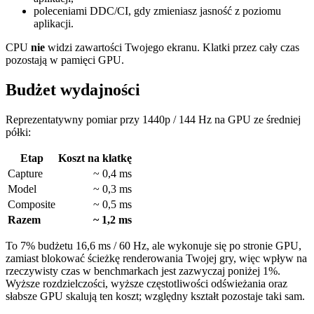
poleceniami DDC/CI, gdy zmieniasz jasność z poziomu
aplikacji.
CPU
nie
widzi zawartości Twojego ekranu. Klatki przez cały czas
pozostają w pamięci GPU.
Budżet wydajności
Reprezentatywny pomiar przy 1440p / 144 Hz na GPU ze średniej
półki:
Etap
Koszt na klatkę
Capture
~ 0,4 ms
Model
~ 0,3 ms
Composite
~ 0,5 ms
Razem
~ 1,2 ms
To 7% budżetu 16,6 ms / 60 Hz, ale wykonuje się po stronie GPU,
zamiast blokować ścieżkę renderowania Twojej gry, więc wpływ na
rzeczywisty czas w benchmarkach jest zazwyczaj poniżej 1%.
Wyższe rozdzielczości, wyższe częstotliwości odświeżania oraz
słabsze GPU skalują ten koszt; względny kształt pozostaje taki sam.