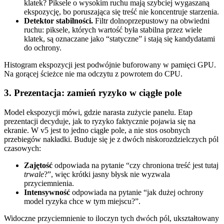
klatek? Piksele o wysokim ruchu mają szybciej wygaszaną
ekspozycję, bo poruszająca się treść nie koncentruje starzenia.
Detektor stabilności.
Filtr dolnoprzepustowy na obwiedni
ruchu: piksele, których wartość była stabilna przez wiele
klatek, są oznaczane jako “statyczne” i stają się kandydatami
do ochrony.
Histogram ekspozycji jest podwójnie buforowany w pamięci GPU.
Na gorącej ścieżce nie ma odczytu z powrotem do CPU.
3. Prezentacja: zamień ryzyko w ciągłe pole
Model ekspozycji mówi, gdzie narasta zużycie panelu. Etap
prezentacji decyduje, jak to ryzyko faktycznie pojawia się na
ekranie. W v5 jest to jedno ciągłe pole, a nie stos osobnych
przebiegów nakładki. Buduje się je z dwóch niskorozdzielczych pól
czasowych:
Zajętość
odpowiada na pytanie “czy chroniona treść jest tutaj
trwale
?”, więc krótki jasny błysk nie wyzwala
przyciemnienia.
Intensywność
odpowiada na pytanie “jak dużej ochrony
model ryzyka chce w tym miejscu?”.
Widoczne przyciemnienie to iloczyn tych dwóch pól, ukształtowany