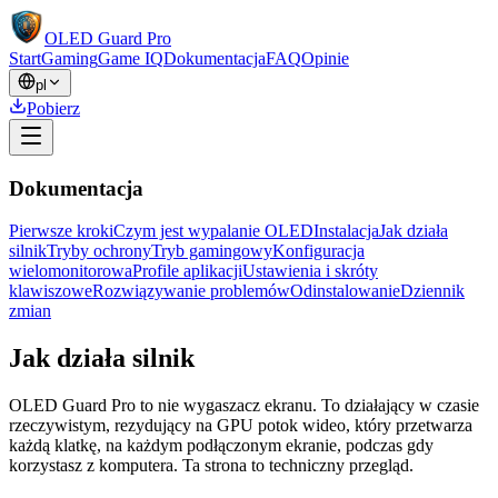
OLED Guard Pro
Start
Gaming
Game IQ
Dokumentacja
FAQ
Opinie
pl
Pobierz
Dokumentacja
Pierwsze kroki
Czym jest wypalanie OLED
Instalacja
Jak działa
silnik
Tryby ochrony
Tryb gamingowy
Konfiguracja
wielomonitorowa
Profile aplikacji
Ustawienia i skróty
klawiszowe
Rozwiązywanie problemów
Odinstalowanie
Dziennik
zmian
Jak działa silnik
OLED Guard Pro to nie wygaszacz ekranu. To działający w czasie
rzeczywistym, rezydujący na GPU potok wideo, który przetwarza
każdą klatkę, na każdym podłączonym ekranie, podczas gdy
korzystasz z komputera. Ta strona to techniczny przegląd.