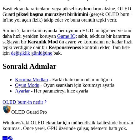
Basit ekran karartıcıların veya piksel kaydırıcıların aksine, OLED
Guard
piksel başına maruziyet birikimini
(gerçek OLED burn-
in'ine yol açan fizik) takip eder ve buna orantılı tepki verir.
Sürüm 5, tam ekran oyunda her oyunun HUD'ını öğrenen ve onu
daha hızlı yeniden koruyan
Game IQ
; sabit, tekdüze bir karartma
sağlayan bir
Karanlık Mod
ön ayarı; ve korumanın ne kadar hızlı
tepki verdiğine dair bir
Responsiveness
kontrolü ekler. Tam liste
için
değişiklik günlüğüne
bak.
Sonraki Adımlar
Koruma Modları
- Farklı katman modlarını öğren
Oyun Modu
- Oyun seansları için korumayı ayarla
Ayarlar
- Her parametreyi ince ayarla
OLED burn-in nedir
OLED Guard Pro
Windows'taki OLED ekranlar için mühendislik kalitesinde burn-in
koruması. Önce yerel, GPU üzerinde çalışır, telemetri hattı yok.