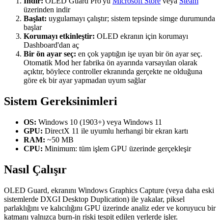
İndir:
OLED Guard Pro'yu
Microsoft Store
veya
Steam
üzerinden indir
Başlat:
uygulamayı çalıştır; sistem tepsinde simge durumunda
başlar
Korumayı etkinleştir:
OLED ekranın için korumayı
Dashboard'dan aç
Bir ön ayar seç:
en çok yaptığın işe uyan bir ön ayar seç.
Otomatik Mod her fabrika ön ayarında varsayılan olarak
açıktır, böylece controller ekranında gerçekte ne olduğuna
göre ek bir ayar yapmadan uyum sağlar
Sistem Gereksinimleri
OS:
Windows 10 (1903+) veya Windows 11
GPU:
DirectX 11 ile uyumlu herhangi bir ekran kartı
RAM:
~50 MB
CPU:
Minimum: tüm işlem GPU üzerinde gerçekleşir
Nasıl Çalışır
OLED Guard, ekranını Windows Graphics Capture (veya daha eski
sistemlerde DXGI Desktop Duplication) ile yakalar, piksel
parlaklığını ve kalıcılığını GPU üzerinde analiz eder ve koruyucu bir
katmanı yalnızca burn-in riski tespit edilen yerlerde işler.