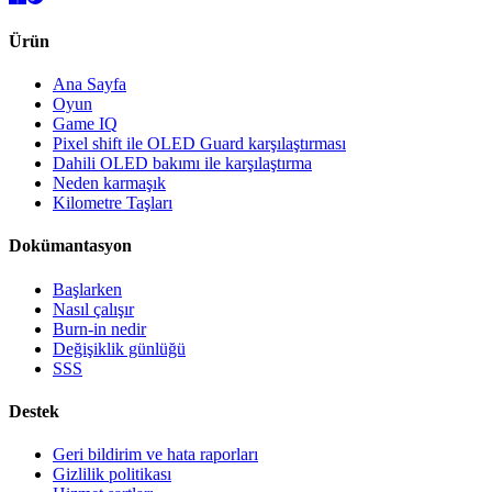
Ürün
Ana Sayfa
Oyun
Game IQ
Pixel shift ile OLED Guard karşılaştırması
Dahili OLED bakımı ile karşılaştırma
Neden karmaşık
Kilometre Taşları
Dokümantasyon
Başlarken
Nasıl çalışır
Burn-in nedir
Değişiklik günlüğü
SSS
Destek
Geri bildirim ve hata raporları
Gizlilik politikası