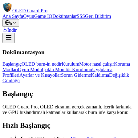
OLED Guard Pro
Ana Sayfa
Oyun
Game IQ
Dokümanlar
SSS
Geri Bildirim
tr
İndir
Dokümantasyon
Başlangıç
OLED burn-in nedir
Kurulum
Motor nasıl çalışır
Koruma
Modları
Oyun Modu
Çoklu Monitör Kurulumu
Uygulama
Profilleri
Ayarlar ve Kısayollar
Sorun Giderme
Kaldırma
Değişiklik
Günlüğü
Başlangıç
OLED Guard Pro, OLED ekranını gerçek zamanlı, içerik farkında
ve GPU hızlandırmalı katmanlar kullanarak burn-in'e karşı korur.
Hızlı Başlangıç