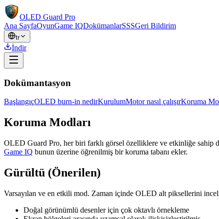
OLED Guard Pro
Ana Sayfa
Oyun
Game IQ
Dokümanlar
SSS
Geri Bildirim
tr
İndir
Dokümantasyon
Başlangıç
OLED burn-in nedir
Kurulum
Motor nasıl çalışır
Koruma Mod
Koruma Modları
OLED Guard Pro, her biri farklı görsel özelliklere ve etkinliğe sahip 
Game IQ
bunun üzerine öğrenilmiş bir koruma tabanı ekler.
Gürültü (Önerilen)
Varsayılan ve en etkili mod. Zaman içinde OLED alt piksellerini inceli
Doğal görünümlü desenler için çok oktavlı örnekleme
Ekran bölgeleri arasında uzamsal olarak ilişkisizleştirilmiş