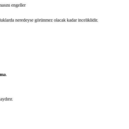
asını engeller
luklarda neredeyse görünmez olacak kadar inceliklidir.
tma
.
aydırır.