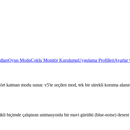
ları
Oyun Modu
Çoklu Monitör Kurulumu
Uygulama Profilleri
Ayarlar 
dört katman modu sunar. v5'te seçilen mod, tek bir sürekli koruma alanını
kli biçimde çalıştıran animasyonlu bir mavi gürültü (blue-noise) deseni i