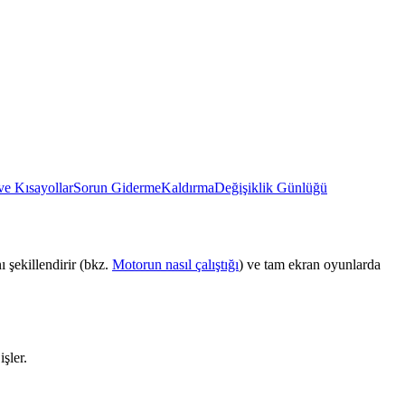
ve Kısayollar
Sorun Giderme
Kaldırma
Değişiklik Günlüğü
 şekillendirir (bkz.
Motorun nasıl çalıştığı
) ve tam ekran oyunlarda
şler.