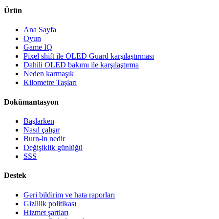
Ürün
Ana Sayfa
Oyun
Game IQ
Pixel shift ile OLED Guard karşılaştırması
Dahili OLED bakımı ile karşılaştırma
Neden karmaşık
Kilometre Taşları
Dokümantasyon
Başlarken
Nasıl çalışır
Burn-in nedir
Değişiklik günlüğü
SSS
Destek
Geri bildirim ve hata raporları
Gizlilik politikası
Hizmet şartları