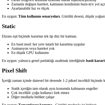
Zamanla değişen hareket, katmanın kendisinin burn-in'e yol açm
Ayarlanabilir hız ve ölçek
En uygun:
Tüm kullanım senaryoları
. Gürültü deseni, düşük yoğun
Static
Ekranı eşit biçimde karartan tek tip düz bir katman.
En basit mod: her yere tutarlı bir karartma uygular
Animasyon veya hareket yok
En düşük GPU kullanımı
En uygun: yalnızca genel parlaklığı azaltmak istediğinde
basit karar
Pixel Shift
İçeriği zaman içinde dairesel bir desende 1-2 piksel incelikli biçimde k
Statik içeriğin tam olarak aynı konumda kalmasını engeller
Çok incelikli: çoğu kullanıcı fark etmez
Diğer modlarla birlikte çalışır
En uygun:
Tamamlayıcı koruma
- Gürültü moduyla iyi birleşir.