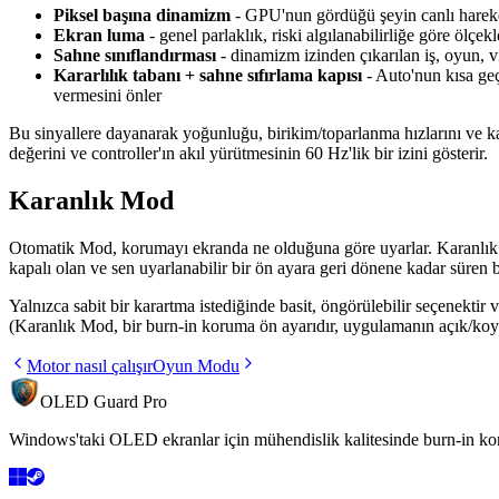
Piksel başına dinamizm
- GPU'nun gördüğü şeyin canlı hareket
Ekran luma
- genel parlaklık, riski algılanabilirliğe göre ölçek
Sahne sınıflandırması
- dinamizm izinden çıkarılan iş, oyun,
Kararlılık tabanı + sahne sıfırlama kapısı
- Auto'nun kısa geçi
vermesini önler
Bu sinyallere dayanarak yoğunluğu, birikim/toparlanma hızlarını ve k
değerini ve controller'ın akıl yürütmesinin 60 Hz'lik bir izini gösterir.
Karanlık Mod
Otomatik Mod, korumayı ekranda ne olduğuna göre uyarlar. Karanlık M
kapalı olan ve sen uyarlanabilir bir ön ayara geri dönene kadar süren 
Yalnızca sabit bir karartma istediğinde basit, öngörülebilir seçenekti
(Karanlık Mod, bir burn-in koruma ön ayarıdır, uygulamanın açık/koyu
Motor nasıl çalışır
Oyun Modu
OLED Guard Pro
Windows'taki OLED ekranlar için mühendislik kalitesinde burn-in koru