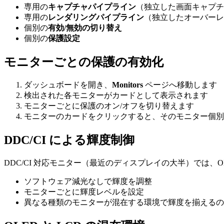
専用の
キャプチャパイプライン
（独立した画面キャプチ
専用の
レンダリングパイプライン
（独立したオーバーレ
個別の
有効/無効の切り替え
個別の
保護設定
モニターごとの保護の有効化
ダッシュボードを開き、
Monitors
ページへ移動します
検出された各モニターがカードとして表示されます
モニターごとに保護のオン/オフを切り替えます
モニターのカードをクリックすると、そのモニター個別
DDC/CI による輝度制御
DDC/CI 対応モニター（最近のディスプレイの大半）では、OL
ソフトウェア減光なしで輝度を調整
モニターごとに輝度レベルを設定
異なる種類のモニターが混在する環境で輝度を揃えるの