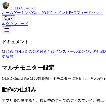
OLED Guard Pro
ホーム
ゲーミング
Game IQ
ドキュメント
FAQ
フィードバック
ja
ダウンロード
ドキュメント
はじめに
OLED の焼き付きとは
インストール
エンジンの仕組
更履歴
マルチモニター設定
OLED Guard Pro は台数を問わずモニターに対応し、そ
動作の仕組み
アプリを起動すると、接続中のすべてのディスプレイが検出