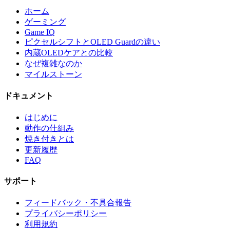
ホーム
ゲーミング
Game IQ
ピクセルシフトとOLED Guardの違い
内蔵OLEDケアとの比較
なぜ複雑なのか
マイルストーン
ドキュメント
はじめに
動作の仕組み
焼き付きとは
更新履歴
FAQ
サポート
フィードバック・不具合報告
プライバシーポリシー
利用規約