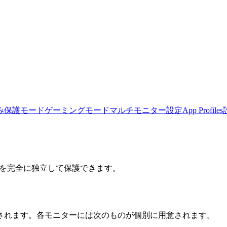
み
保護モード
ゲーミングモード
マルチモニター設定
App Profiles
れぞれを完全に独立して保護できます。
されます。各モニターには次のものが個別に用意されます。